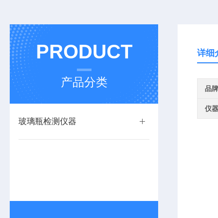
PRODUCT
详细
产品分类
品
仪
玻璃瓶检测仪器