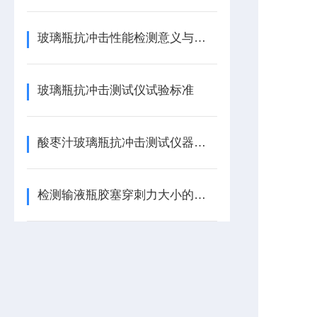
玻璃瓶抗冲击性能检测意义与注意事项
玻璃瓶抗冲击测试仪试验标准
酸枣汁玻璃瓶抗冲击测试仪器的特点与原理
检测输液瓶胶塞穿刺力大小的方法指南