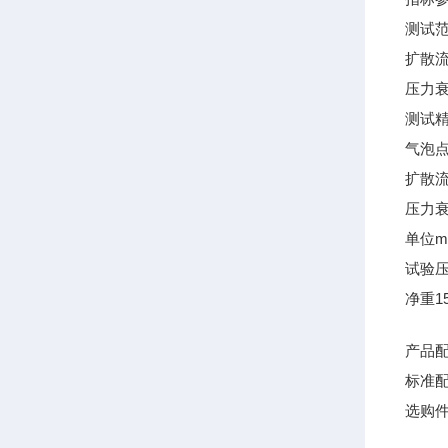
测试
扩散流速
压力衰减
测试
气泡点：
扩散流
压力衰减
单位
m
试验
净重
1
产品
标准
选购