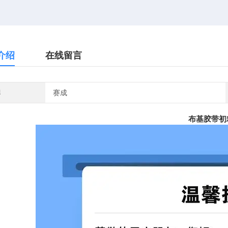
介绍
在线留言
牌
赛成
布基胶带初