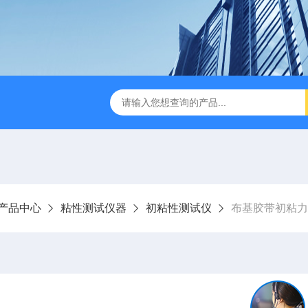
检测仪 赛成仪器
密封测漏仪 密封检测设备
NJY-H5全
产品中心
粘性测试仪器
初粘性测试仪
布基胶带初粘力