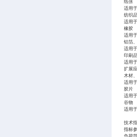
纸张
适用
纺织
适用
橡胶
适用
铝箔
适用
印刷
适用
扩展
木材
适用
胶片
适用
谷物
适用
技术
指标
负荷范