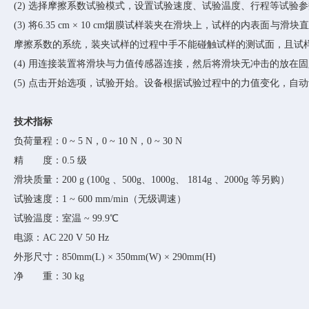
(2) 选择摩擦系数试验模式，设置试验速度、试验温度、行程等试验
(3) 将6.35 cm × 10 cm烟膜试样装夹在滑块上，试样的内
摩擦系数的系统，装夹试样的过程中手不能碰触试样的测试面，且试
(4) 用连接装置将滑块与力值传感器连接，然后将滑块无冲击的放
(5) 点击开始选项，试验开始。设备根据试验过程中的力值变化，自
技术指标
负荷量程：
0 ~ 5 N，0 ~ 10 N，0 ~ 30 N
精 度：
0.5 级
滑块质量：
200 g (100g 、500g、1000g、 1814g 、2000g 等另购）
试验速度：
1 ~ 600 mm/min（无级调速）
试验温度：室温
~ 99.9℃
电源：
AC 220 V 50 Hz
外形尺寸：
850mm(L) × 350mm(W) × 290mm(H)
净 重：
30 kg