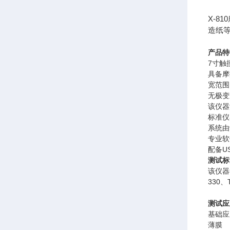
X-
造纸
产品特
7寸触
具备摩
宽范围
无极变
该仪器
标准仪
系统由
专业软
配备U
测试标
该仪器符
330、T
测试应
基础应
薄