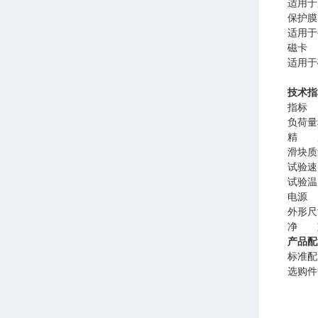
适用于
保
适用于
磁
适用于
技术指
指标
负荷量
精 度
滑块质量
试验速
试验温
电源 A
外形尺寸
净 重
产品配
标准配
选购件