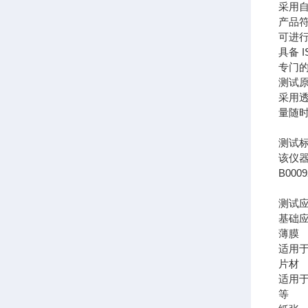
采用
产品符
可进
具备 
专门
测试
采用
量随
测试
该仪器符
B0009
测试
基础
薄
适用
片
适用
等