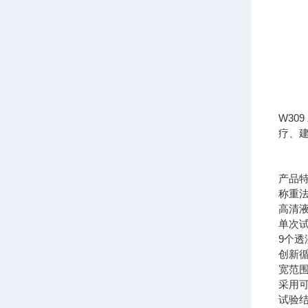
W3
疗、
产品
称重
高清
单次
9个
创新
宽范
采用
试验结