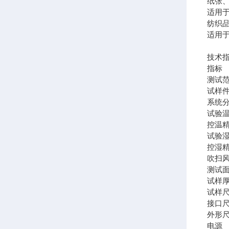
纸张
适用
纺织
适用
技术
指标
测试范围
试样件
系统分
试验温
控温精
试验湿
控湿精
吹扫风
测试面
试样厚
试样尺
接口
外形尺寸
电源 A