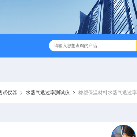
检测仪 赛成仪器
密封测漏仪 密封检测设备
NJY-H5全
测试仪器
水蒸气透过率测试仪
橡塑保温材料水蒸气透过率