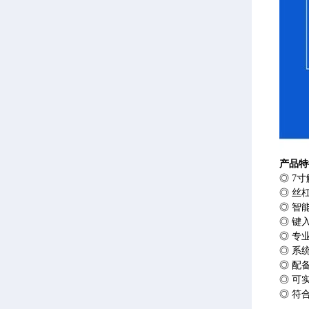
产品特
◎ 7
◎ 丝
◎ 智
◎ 键
◎ 专
◎ 系
◎ 配
◎ 可
◎ 符