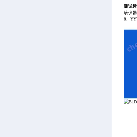
测试标
该仪器符
8、YYT