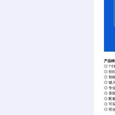
产品特
◎ 7
◎ 丝
◎ 智
◎ 键
◎ 专
◎ 系
◎ 配
◎ 可
◎ 符