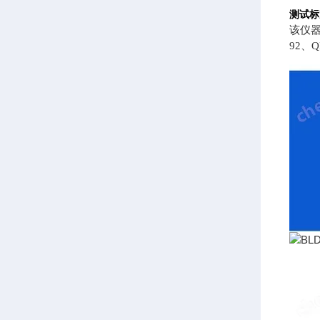
测试标
该仪器符
92、Q