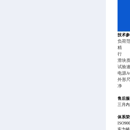
技术
参
负荷
精 度
行 程
滑块质
试验速度
电源AC 
外形尺寸8
净 
售后服
三月内
体系荣
ISO
实力铸