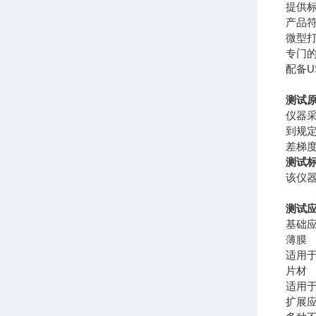
提供
产品符
微型
专门
配备U
测试
仪器
到规
差梯
测试
该仪器符
测试
基础
薄膜
适用
片材
适用于
扩展