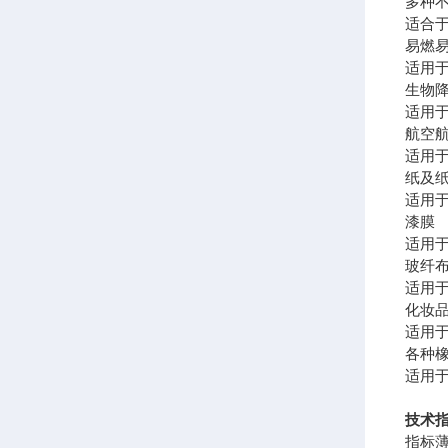
多种
适合
易燃
适用
生物
适用
航空
适用
纸及
适用
漆膜
适用
玻纤
适用
化妆
适用
各种
适用
技术
指标