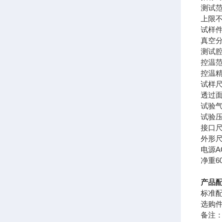
测试范围
上限不小
试样
真空分辨
测试腔
控温范
控温精度
试样尺
透过面积
试验气
试验压力
接口尺
外形尺寸
电源AC
净重60
产品
标准
选购
备注