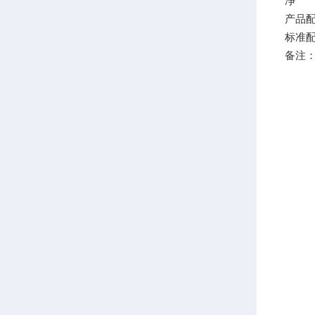
净 
产品
标准
备注：