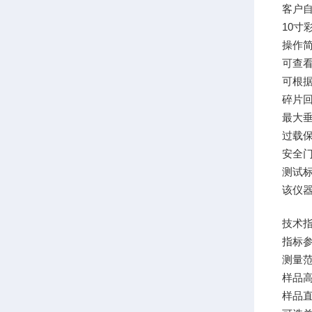
客户
10寸
操作
可查
可根
碎片
最大垂
过载
安全
测试
该仪器符
技术
指标
测量
样品
样品