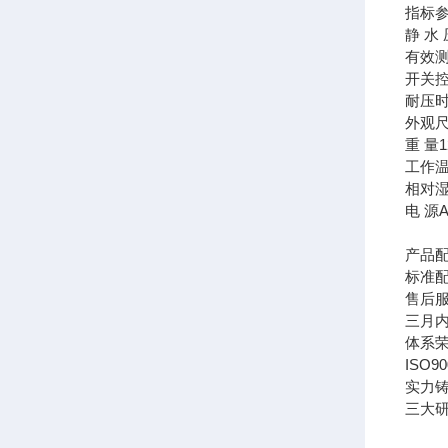
指标
静 水 
有效
开关
耐压
外观
重 量
1
工作
相对
电 源
A
产品
标准
售后
三月
体系
ISO
实力
三大研