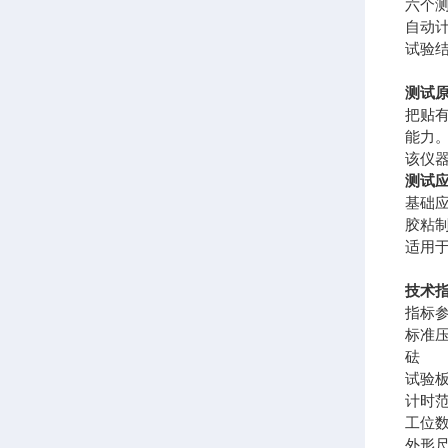
六个
自动
试验
测试
把贴
能力
该仪器符
测试
基础
胶粘
适用
技术
指标
标准
砝 
试验
计时
工位
外形