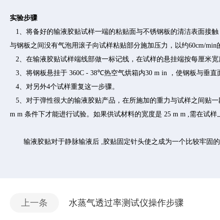
实验步骤
1、将备好的输液胶贴试样一端的粘贴面与不锈钢板的清洁表面接触
与钢板之间没有气泡用滚子向试样粘贴部分施加压力，以约60cm/mi
2、在输液胶贴试样端线部做一标记线，在试样的悬挂端按每厘米宽度 0.
3、将钢板悬挂于 360C - 38℃热空气烘箱内30 m in ，使钢
4、对另外4个试样重复这一步骤。
5、对于弹性很大的输液胶贴产品，在所施加的重力与试样之间贴一段
m m 条件下才能进行试验。如果供试材料的宽度是 25 m m ,需在
输液胶贴对于静脉输液后
,胶贴固定针头使之成为一个比较牢固
上一条
水蒸气透过率测试仪操作步骤