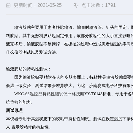
更新时间：2021-05-25
点击次数：1791
输液胶贴主要用于患者静脉输液、输血时输液管、针头的固定，
料胶贴。其中无敷料胶贴起固定作用，该部分胶粘性的大小直接影响
液完毕后，输液胶贴不易撕掉，在撕扯的过程中造成患者强烈的疼痛
什么仪器测试以及测试方法。
输液胶贴的持粘性测试；
因为输液胶贴要粘附在人的皮肤表面上，持粘性是输液胶贴需要
低温下做实验，测试结果会差异较大。为此，
济南赛成电子科技有限
WKC-6S温控型持粘性测试仪
严格按照YY/T0148标准，专
抗位移的能力。
测试原理
本仪器专用于高温状态下的胶粘带持粘性测试。测试在设定温度下按
来
表示胶粘带的持粘性。