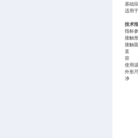
基础
适用
技术
指标
接触
接触
直 
容 
使用
外形
净 