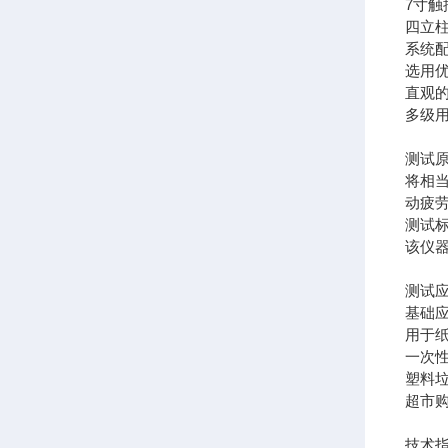
7寸
四立
系统
选用
直观
多级
测试
将相
动疲
测试
该仪器符
测试
基础
用于
一次
塑料
超市
技术