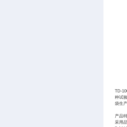
TD
种试
袋生
产品
采用