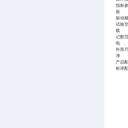
指标
振 
振动
试验
载 
记数
电 
外形
净 
产品
标准