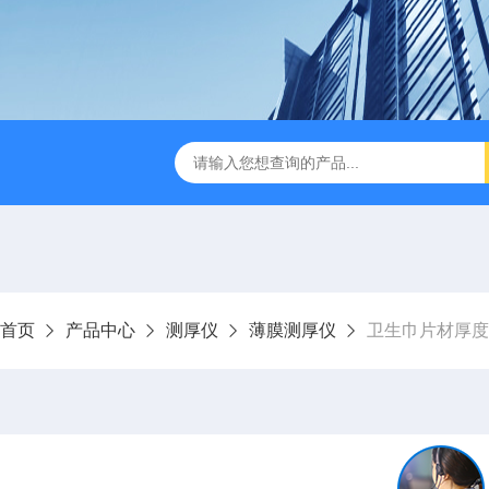
检测仪 赛成仪器
密封测漏仪 密封检测设备
NJY-H5全
首页
产品中心
测厚仪
薄膜测厚仪
卫生巾片材厚度