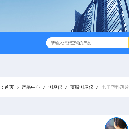
检测仪 赛成仪器
密封测漏仪 密封检测设备
NJY-H5全
：
首页
产品中心
测厚仪
薄膜测厚仪
电子塑料薄片