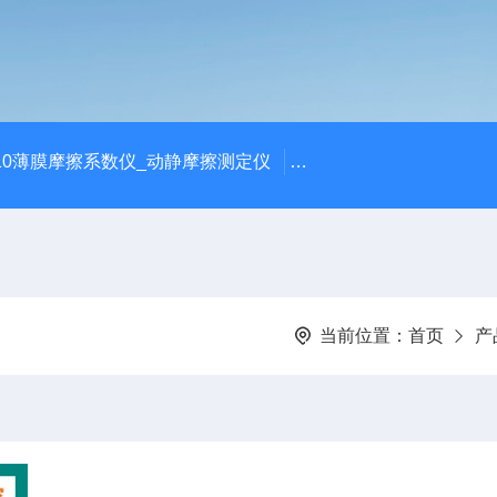
810薄膜摩擦系数仪_动静摩擦测定仪
SCK-H玻璃瓶耐热冲击
当前位置：
首页
产