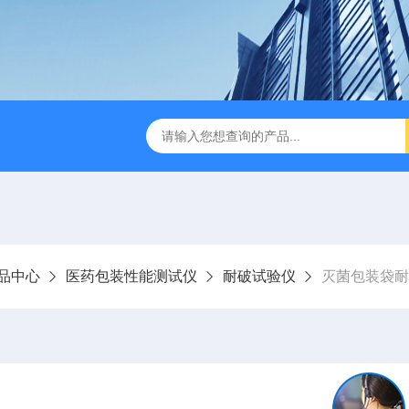
检测仪 赛成仪器
密封测漏仪 密封检测设备
NJY-H5全
品中心
医药包装性能测试仪
耐破试验仪
灭菌包装袋耐