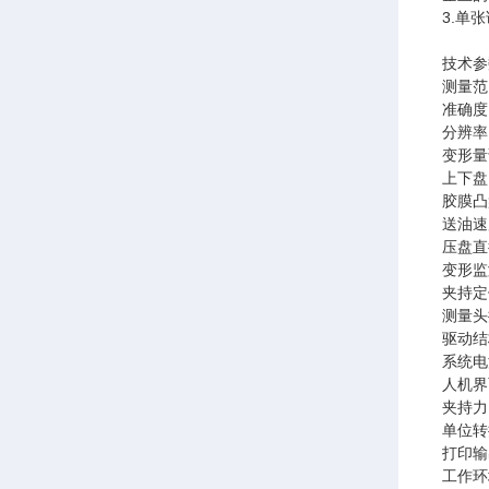
3.单
技术参
测量范围
准确度：
分辨率：
变形量
上下盘
胶膜凸盘
送油速度
压盘直径
变形监
夹持定
测量头
驱动结
系统电
人机界
夹持力：
单位转换
打印输
工作环