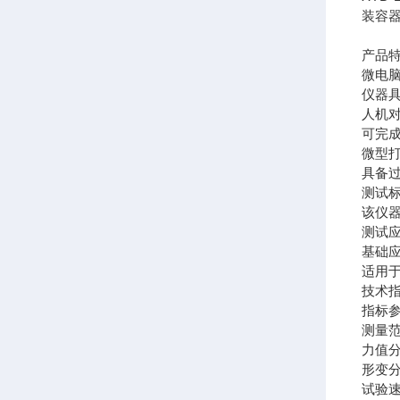
装容
产品
微电
仪器
人机
可完成
微型
具备
测试
该仪器符
测试
基础
适用
技术
指标
测量
力值
形变
试验