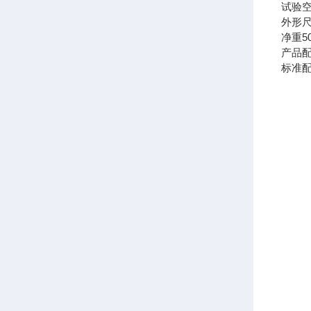
试验
外形
净重
5
产品
标准