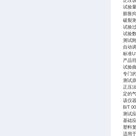
正压
试验
膨胀
破裂
试验过
试验
测试
自动
标准
产品符
试验
专门
测试
正压
定的
该仪器符
B/T 
测试
基础
塑料
适用