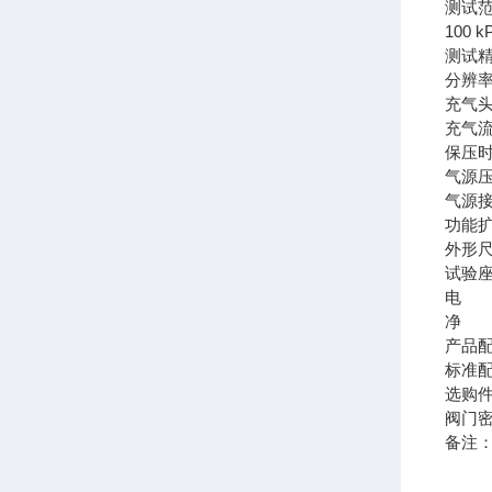
测试范
100 
测试精
分辨率
充气头
充气流量
保压时间
气源压
气源
功能
外形尺
试验座
电 源
净 重
产品
标准
选购
阀门
备注