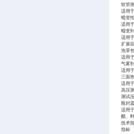
软
适用
蠕变
适用
蠕变
适用
扩展
泡罩
适用
气雾
适用
三面
适用
高
测试压
瓶封
适用
醋、
技术
指标