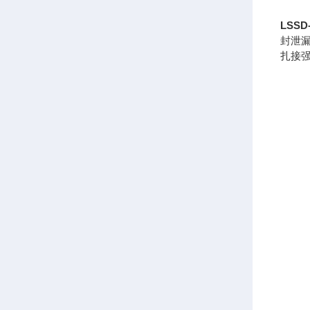
LSS
封泄
扎接