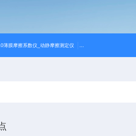
810薄膜摩擦系数仪_动静摩擦测定仪
SCK-H玻璃瓶耐热冲击
点