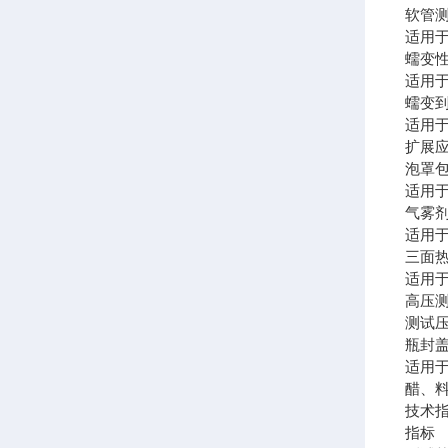
软
适用
蠕变
适用
蠕变
适用
扩展
泡罩
适用
气雾
适用
三面
适用
高
测试压
瓶封
适用
醋、
技术
指标