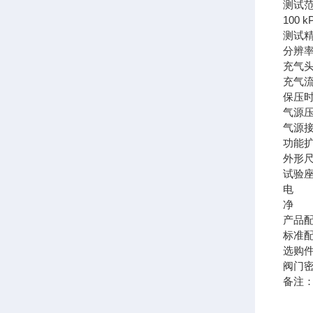
测试范
100 
测试精
分辨率
充气头
充气流量
保压时间
气源压
气源
功能
外形尺
试验座
电 源
净 重
产品
标准
选购
阀门
备注