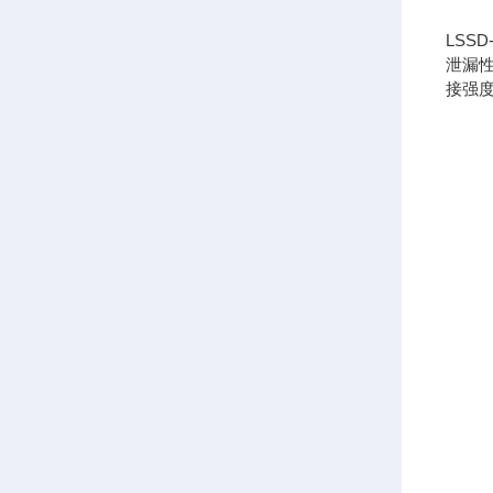
LS
泄漏
接强