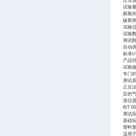
正压
试验
膨胀
破裂
试验过
试验
测试
自动
标准
产品符
试验
专门
测试
正压
定的
该仪器符
B/T 
测试
基础
塑料
适用