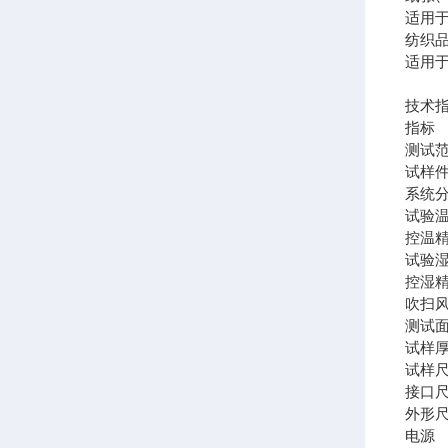
适用
纺织
适用
技术
指标
测试范围
试样件
系统分
试验温
控温精
试验湿
控湿精
吹扫风
测试面
试样厚
试样尺
接口
外形尺寸
电源 A