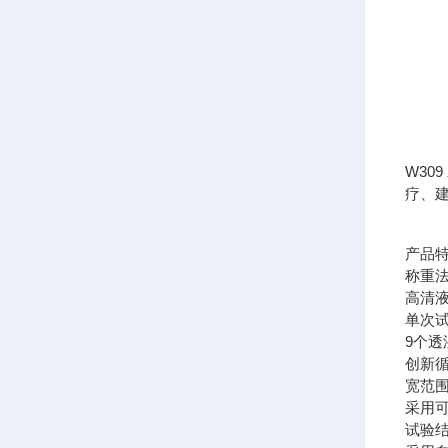
W3
疗、
产品
称重
高清
单次
9个
创新
宽范
采用
试验结