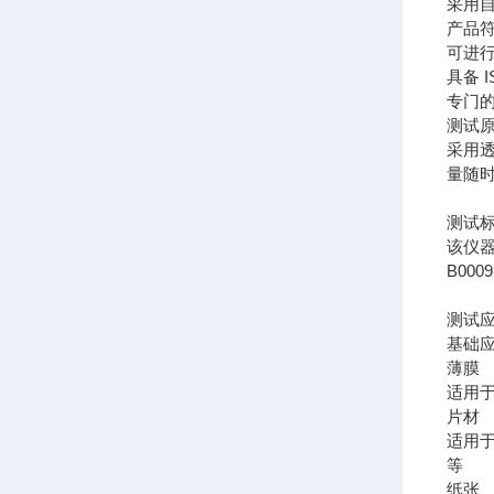
采用
产品符
可进
具备 
专门
测试
采用
量随
测试
该仪器符
B0009
测试
基础
薄
适用
片
适用
等
纸张