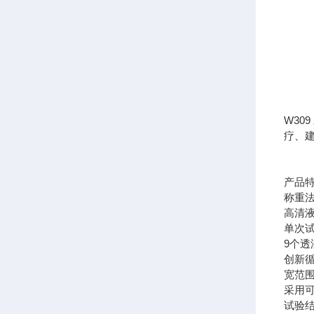
W3
疗、
产品
称重
高清
单次
9个
创新
宽范
采用
试验结