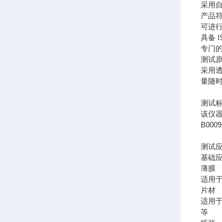
采用
产品符
可进
具备 
专门
测试
采用
量随
测试
该仪器符
B0009
测试
基础
薄
适用
片
适用
等