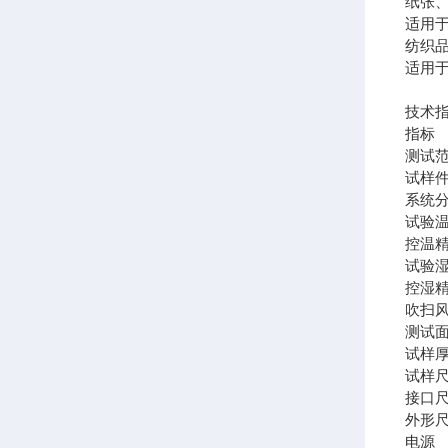
纸张
适用
纺织
适用
技术
指标
测试范围
试样件
系统分
试验温
控温精
试验湿
控湿精
吹扫风
测试面
试样厚
试样尺
接口
外形尺寸
电源 A