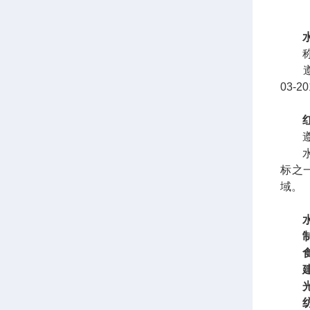
称重
遵循标准
03-2
遵循标准
水蒸
标之
域。
食
建