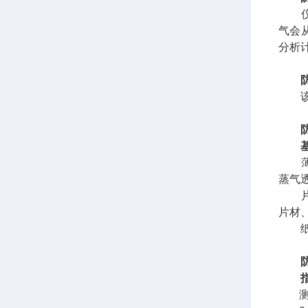
仪器
气会
分析
该仪器符
薄膜
蒸气
片材
片材
纸张
指
测