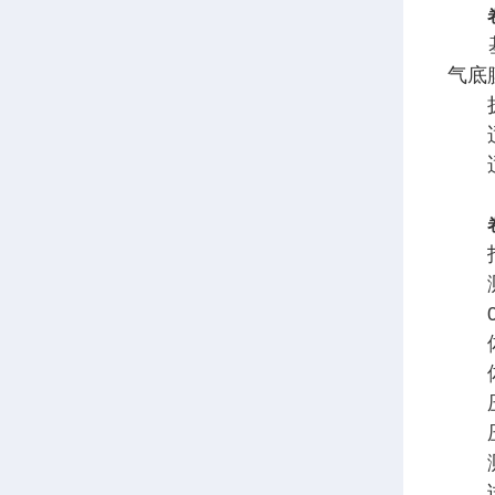
基础
气底
扩展
适用
适用
指
测试范
0.1 
体积
体
压力范
压力
测
试样