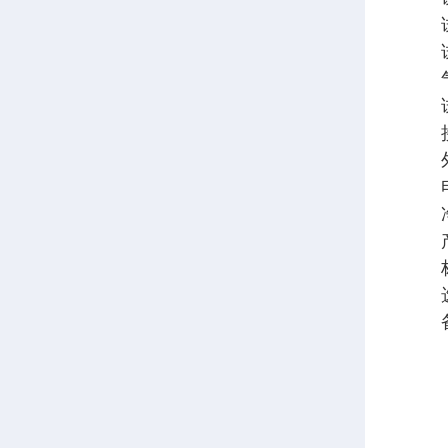
试样
试样
气体
试验压
接口
外形尺
电源A
净重
产
标准
选购
备注