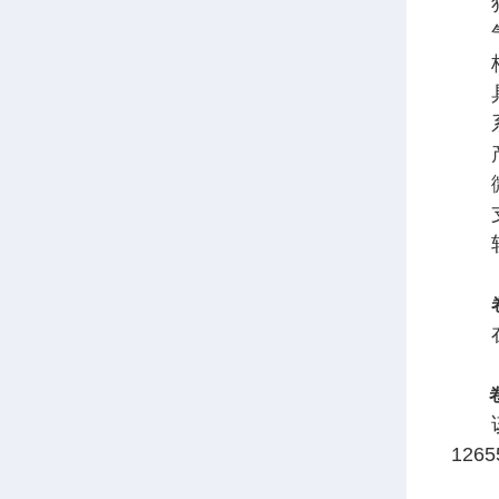
独立
气动
核心
具有
系统
产品
微型
支持
软件
在实
该仪器
1265