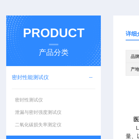
PRODUCT
详细
产品分类
品
产
密封性能测试仪
密封性测试仪
泄漏与密封强度测试仪
医疗
二氧化碳损失率测定仪
L
量、