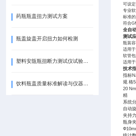
可设定
专业软
药瓶瓶盖扭力测试方案
标准的
符合G
全自动
测试
瓶盖旋盖开启扭力如何检测
瓶装容
适用于
软管包
塑料安瓿瓶扭断力测试仪试验方法
适用于
技术
指标
N
规 格
饮料瓶盖质量标准解读与仪器介绍
20 
精 度
系统分辨
自动旋
夹持
瓶身夹
Ф10
统计数