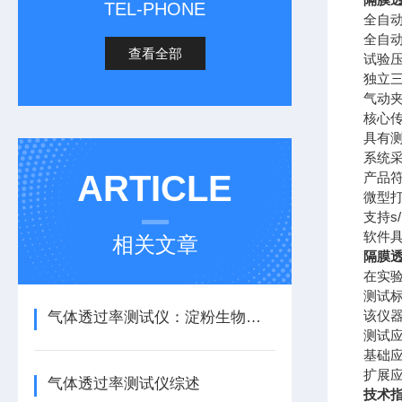
TEL-PHONE
全自
全自动
查看全部
试验
独立
气动
核心
具有
系统
ARTICLE
产品符
微型
支持s
软件
相关文章
隔膜
在实验
测试
该仪器符
气体透过率测试仪：淀粉生物降解袋透气性能测试应用
测试
基础
扩展
气体透过率测试仪综述
技术