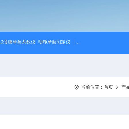
810薄膜摩擦系数仪_动静摩擦测定仪
SCK-H玻璃瓶耐热冲击
当前位置：
首页
产