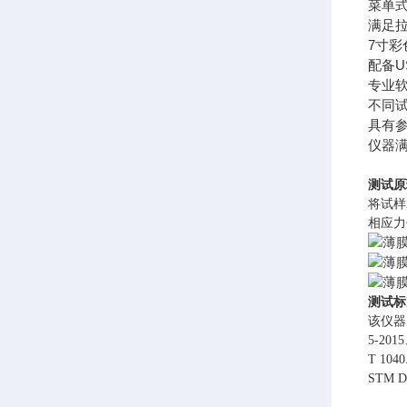
菜单
满足
7寸
配备
专业
不同
具有
仪器
测试原
将试样
相应力
测试标
该仪器符合
5-201
T 104
STM D