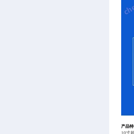
产品特
10寸