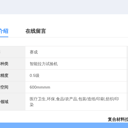
介绍
在线留言
牌
赛成
器种类
智能拉力试验机
量精度
0.5级
伸空间
600mmmm
医疗卫生,环保,食品/农产品,包装/造纸/印刷,纺织/印
用领域
染
复合材料