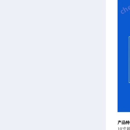
产品特
10寸