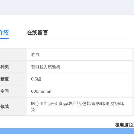
介绍
在线留言
牌
赛成
器种类
智能拉力试验机
量精度
0.5级
伸空间
600mmmm
医疗卫生,环保,食品/农产品,包装/造纸/印刷,纺织/印
用领域
染
微电脑拉