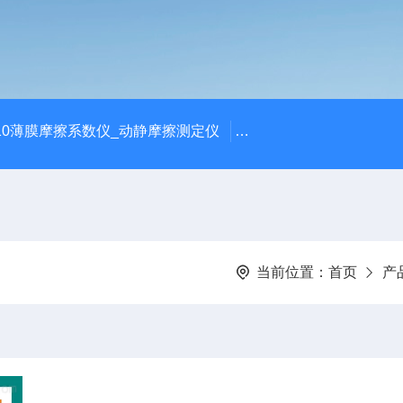
810薄膜摩擦系数仪_动静摩擦测定仪
SCK-H玻璃瓶耐热冲击
当前位置：
首页
产