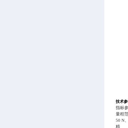
技术参
指标
量程范
50 N
精 度