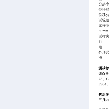
分辨率0
位移精
位移分辨
试验速度
试样宽
30m
试样
行 程
电 源A
外形尺寸
净 
测试标
该仪器
78、G
F904、
售后服
三月内