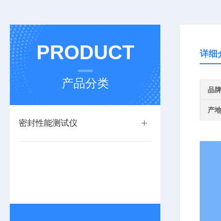
PRODUCT
详细
产品分类
品
产
密封性能测试仪