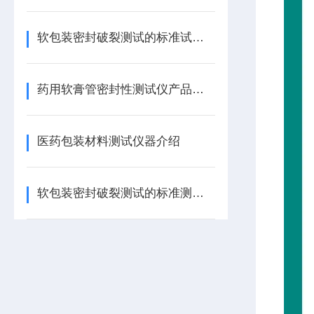
软包装密封破裂测试的标准试验方法
药用软膏管密封性测试仪产品特点
医药包装材料测试仪器介绍
软包装密封破裂测试的标准测试方法