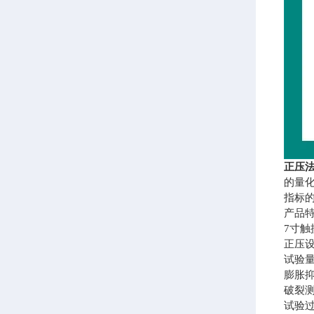
正压
的量
指标
产品
7寸触
正压
试验
膨胀
破裂
试验过