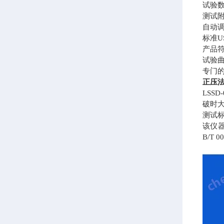
试验
测试
自动
标准
产品符
试验
专门
正压
LS
破时
测试
该仪器符
B/T 0