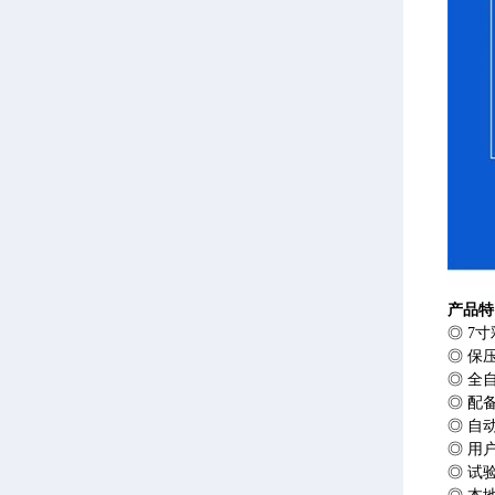
产品特
◎ 7
◎ 保
◎ 全
◎ 配
◎ 自
◎ 用
◎ 试