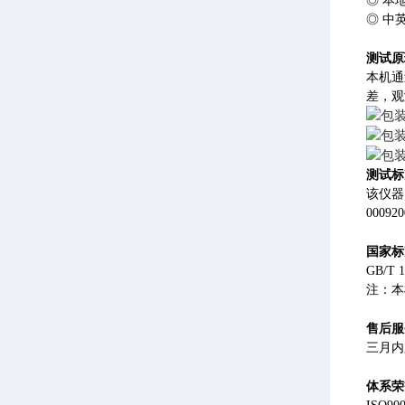
◎ 本
◎ 中
测试原
本机通
差，观
测试标
该仪器符
00092
国家
标
GB/T 
注：本
售后服
三月内
体系荣