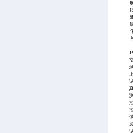
航空
纸及
漆膜
玻纤
化妆
各种
测
上
真
测
控
控
试
透