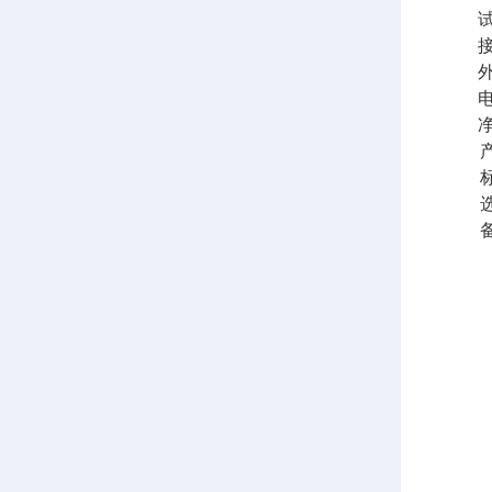
试
外
电
产
标准
选购
备注