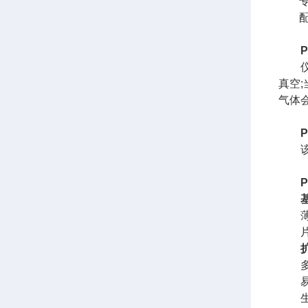
仪器
真空
气体
该仪器
基
薄膜
片材
扩
多种
易燃
生物