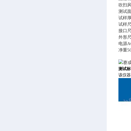
吹扫风速
测试面积
试样厚
试样尺
接口尺
外形尺寸6
电源AC
净重
5
测试标
该仪器