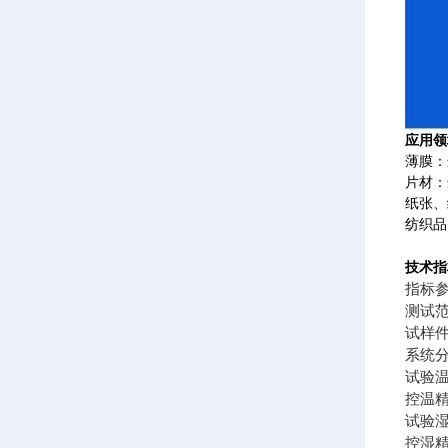
应用领
薄膜：
片材：
纸张、
纺织品
技术指
指标
测试范围
试样件
系统分辨
试验温度
控温精度
试验湿
控湿精