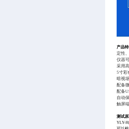
产品特
定性
仪器可
采用高
5寸
暗视
配备
配备U
自动保
触屏
测试原
YLY
可以根