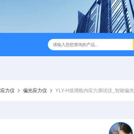
检测仪 赛成仪器
密封测漏仪 密封检测设备
NJY-H5全
光应力仪
偏光应力仪
YLY-H玻璃瓶内应力测试仪_智能偏