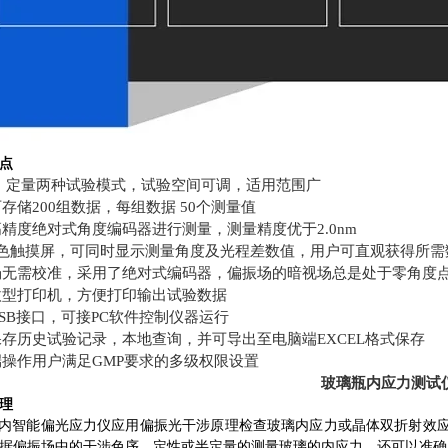
点
、 定量两种试验模式，试验空间可调，适用范围广
存储200组数据，每组数据 50个测量值
精度绝对式角度编码器进行测量，测量精度优于2.0nm
彩色触摸屏，可同时显示测量角度及光程差数值，用户可直观获得所需
场无需校准，采用了绝对式编码器，偏振场的暗视场总是处于零角度
微型打印机，方便打印输出试验数据
SB接口，可接PC软件控制仪器运行
存历史试验记录，本地查询，并可导出至电脑端EXCEL格式保存
端操作用户满足GMP要求的多级权限设置
玻璃瓶内应力测试
理
-H内智能偏光应力仪应用偏振光干涉原理检查玻璃内应力或晶体双折射效
据偏振场中的干涉色序，定性或半定量的测量玻璃的内应力，还可以准确