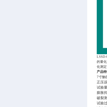
LSS
的量化
化测定
产品特
7寸触
正压
试验
膨胀
破裂
试验过