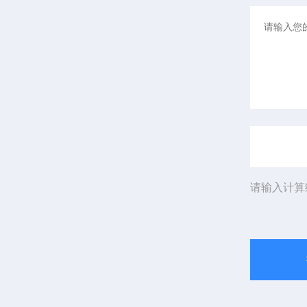
请输入计算