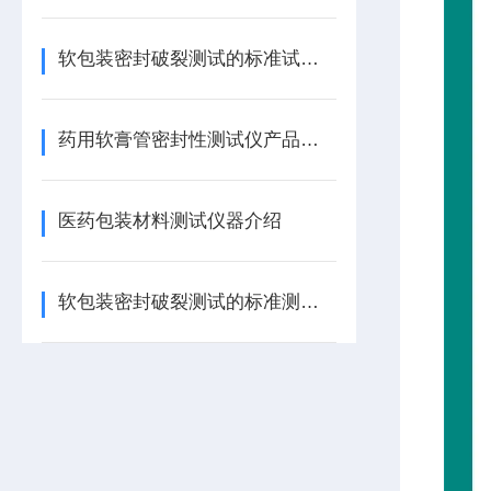
软包装密封破裂测试的标准试验方法
药用软膏管密封性测试仪产品特点
医药包装材料测试仪器介绍
软包装密封破裂测试的标准测试方法