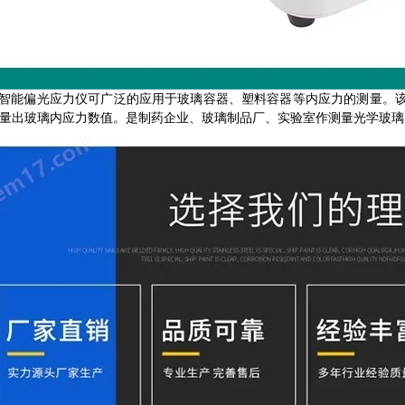
-H智能偏光应力仪可广泛的应用于玻璃容器、塑料容器等内应力的测量
量出玻璃内应力数值。是制药企业、玻璃制品厂、实验室作测量光学玻璃