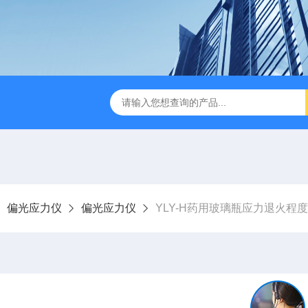
检测仪 赛成仪器
密封测漏仪 密封检测设备
NJY-H5全
偏光应力仪
偏光应力仪
YLY-H药用玻璃瓶应力退火程