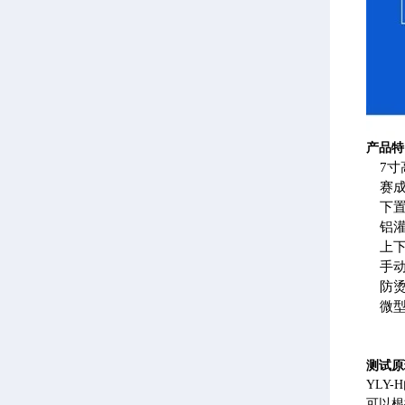
产品特
7
赛
下
铝
上
手
防
微
测试原
YLY
可以根