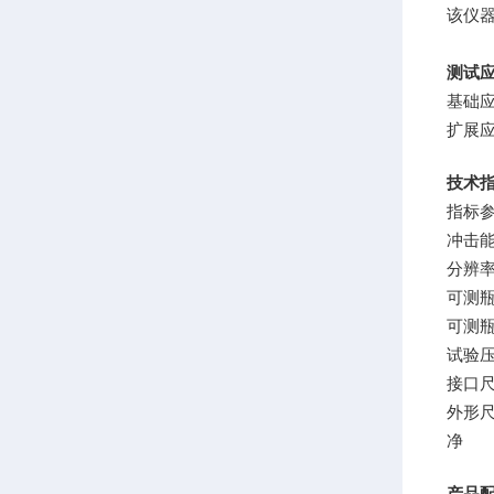
该仪器符
测试
基础
扩展
技术
指标
冲击能量
分辨率0
可测瓶
可测瓶高
试验压力
接口尺
外形尺寸
净 重
产品